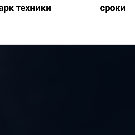
арк техники
сроки