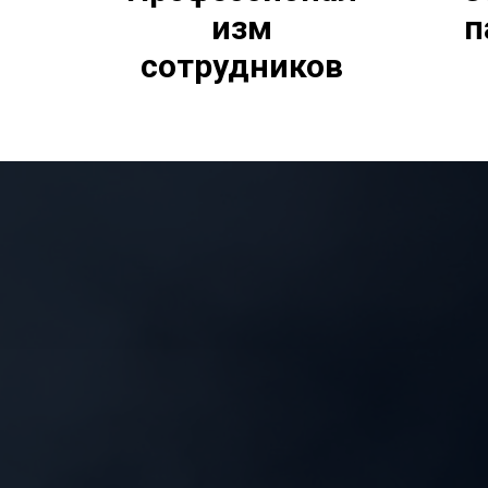
изм
п
сотрудников