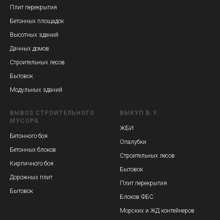
Плит перекрытия
Бетонных площадок
Высотных зданий
Дачных домов
Строительных лесов
Бытовок
Модульных зданий
ВЫВОЗ СТРОИТЕЛЬНОГО
ВЫКУП Б.У.
МУСОРА
ЖБИ
Бетонного боя
Опалубки
Бетонных блоков
Строительных лесов
Кирпичного боя
Бытовок
Дорожных плит
Плит перекрытия
Бытовок
Блоков ФБС
Морских и ЖД контейнеров